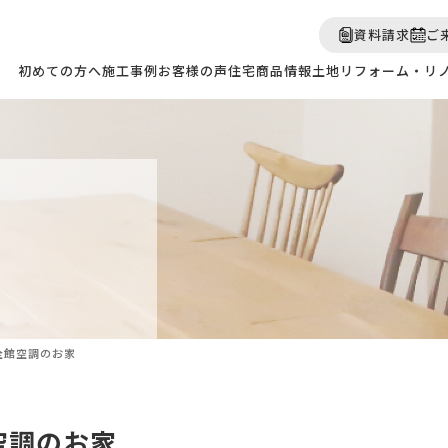
資料請求
ご
初めての方へ
施工事例
お客様の声
住宅商品情報
土地
リフォーム・リ
全館空調のお家
空調のお家