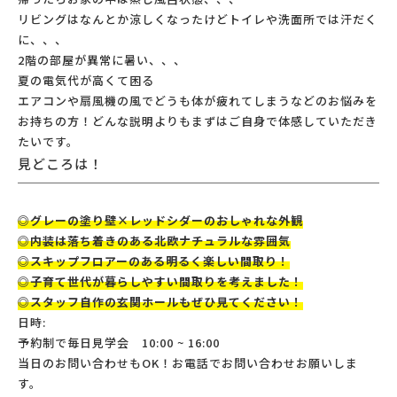
リビングはなんとか涼しくなったけどトイレや洗面所では汗だく
に、、、
2階の部屋が異常に暑い、、、
夏の電気代が高くて困る
エアコンや扇風機の風でどうも体が疲れてしまうなどのお悩みを
お持ちの方！どんな説明よりもまずはご自身で体感していただき
たいです。
見どころは！
◎グレーの塗り壁×レッドシダーのおしゃれな外観
◎内装は落ち着きのある北欧ナチュラルな雰囲気
◎スキップフロアーのある明るく楽しい間取り！
◎子育て世代が暮らしやすい間取りを考えました！
◎スタッフ自作の玄関ホールもぜひ見てください！
日時:
予約制で毎日見学会 10:00 ~ 16:00
当日のお問い合わせもOK！お電話でお問い合わせお願いしま
す。