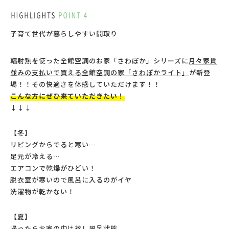
子育て世代が暮らしやすい間取り
輻射熱を使った全館空調のお家「さわぽか」シリーズに
月々家賃
並みの支払いで買える
全館空調の家「さわぽかライト」
が新登
場！！その快適さを体感していただけます！！
こんな方にぜひ来ていただきたい！
↓↓↓
【冬】
リビングからでると寒い…
足元が冷える…
エアコンで乾燥がひどい！
脱衣室が寒いので風呂に入るのがイヤ
洗濯物が乾かない！
【夏】
帰ったらお家の中は蒸し風呂状態、、、