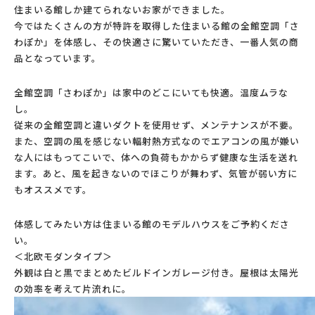
住まいる館しか建てられないお家ができました。
今ではたくさんの方が特許を取得した住まいる館の全館空調「さ
わぽか」を体感し、その快適さに驚いていただき、一番人気の商
品となっています。
全館空調「さわぽか」は家中のどこにいても快適。温度ムラな
し。
従来の全館空調と違いダクトを使用せず、メンテナンスが不要。
また、空調の風を感じない輻射熱方式なのでエアコンの風が嫌い
な人にはもってこいで、体への負荷もかからず健康な生活を送れ
ます。あと、風を起きないのでほこりが舞わず、気管が弱い方に
もオススメです。
体感してみたい方は住まいる館のモデルハウスをご予約くださ
い。
＜北欧モダンタイプ＞
外観は白と黒でまとめたビルドインガレージ付き。屋根は太陽光
の効率を考えて片流れに。